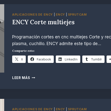
LA
IMPLEMENTACIÓN
DE
APLICACIONES DE ENCY
|
ENCY
|
SPRUTCAM
LOS
ENCY Corte multiejes
5X
CON
Por
noviembre 26, 2024
ENCY
Programación cortes en cnc multiejes Corte y reco
R.
Escobar
plasma, cuchillo. ENCY admite este tipo de…
Comparte esto:
X
Facebook
LinkedIn
Tumblr
ENCY
LEER MÁS
CORTE
MULTIEJES
APLICACIONES DE ENCY
|
ENCY
|
SPRUTCAM