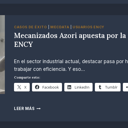
CASOS DE ÉXITO
|
MECDATA
|
USUARIOS ENCY
Mecanizados Azori apuesta por la
ENCY
Por
noviembre 19, 2025
En el sector industrial actual, destacar pasa por 
Esther
López
trabajar con eficiencia. Y eso…
Comparte esto:
X
Facebook
LinkedIn
Tumblr
MECANIZADOS
LEER MÁS
AZORI
APUESTA
POR