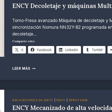
ENCY Decoletaje y máquinas Mult
Por
noviembre 26, 2024
Torno-Fresa avanzado Máquina de decoletaje y 
R.
Escobar
sincronización Nomura NN32Y-B2 programada en 
decoletaje…
Comparte esto:
X
Facebook
LinkedIn
Tumblr
ENCY
LEER MÁS
DECOLETAJE
Y
MÁQUINAS
MULTI-
TAREA
APLICACIONES DE ENCY
|
ENCY
|
SPRUTCAM
ENCY Mecanizado de alta velocid