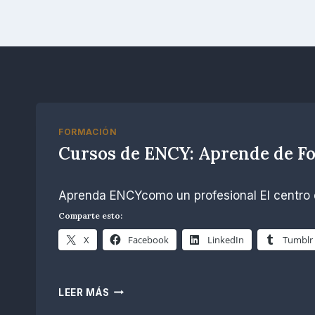
FORMACIÓN
Cursos de ENCY: Aprende de Fo
Por
diciembre 13, 2025
Aprenda ENCYcomo un profesional El centro de
R.
Escobar
Comparte esto:
X
Facebook
LinkedIn
Tumblr
CURSOS
LEER MÁS
DE