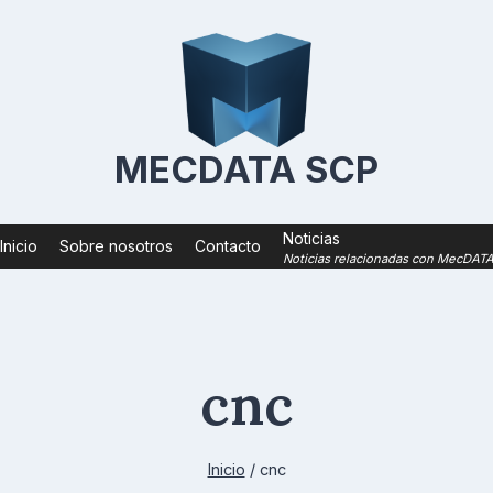
MECDATA SCP
Noticias
Inicio
Sobre nosotros
Contacto
Noticias relacionadas con MecDAT
cnc
Inicio
/
cnc