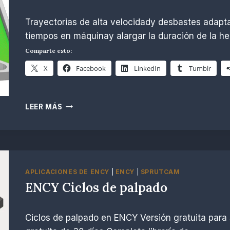
Por
noviembre 26, 2024
Trayectorias de alta velocidady desbastes adapta
R.
Escobar
tiempos en máquinay alargar la duración de la 
Comparte esto:
X
Facebook
LinkedIn
Tumblr
ENCY
LEER MÁS
MECANIZADO
DE
ALTA
VELOCIDAD
Y
RENDIMIENTO
APLICACIONES DE ENCY
|
ENCY
|
SPRUTCAM
ENCY Ciclos de palpado
Por
noviembre 26, 2024
Ciclos de palpado en ENCY Versión gratuita para
R.
Escobar