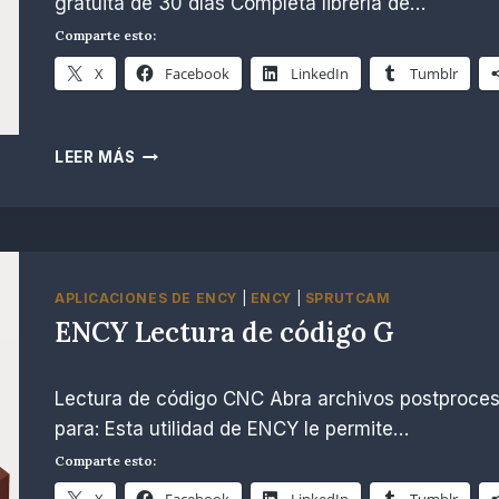
gratuita de 30 días Completa librería de…
Comparte esto:
X
Facebook
LinkedIn
Tumblr
ENCY
LEER MÁS
CICLOS
DE
PALPADO
APLICACIONES DE ENCY
|
ENCY
|
SPRUTCAM
ENCY Lectura de código G
Por
noviembre 26, 2024
Lectura de código CNC Abra archivos postproce
R.
Escobar
para: Esta utilidad de ENCY le permite…
Comparte esto:
X
Facebook
LinkedIn
Tumblr