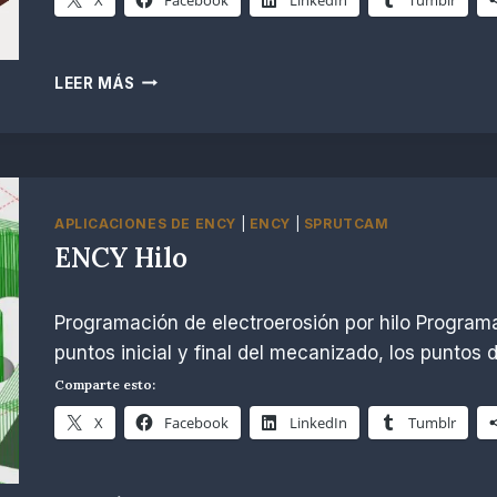
ENCY
LEER MÁS
LECTURA
DE
CÓDIGO
G
APLICACIONES DE ENCY
|
ENCY
|
SPRUTCAM
ENCY Hilo
Por
noviembre 26, 2024
Programación de electroerosión por hilo Programac
R.
Escobar
puntos inicial y final del mecanizado, los puntos
Comparte esto:
X
Facebook
LinkedIn
Tumblr