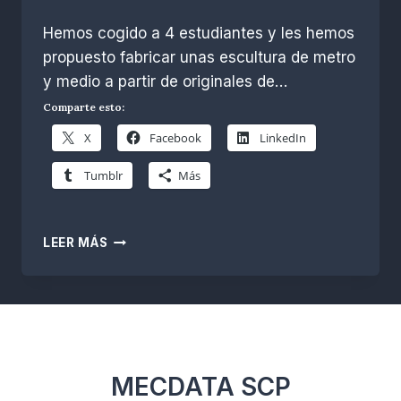
Por
noviembre 30, 2025
Hemos cogido a 4 estudiantes y les hemos
R.
Escobar
propuesto fabricar unas escultura de metro
y medio a partir de originales de…
Comparte esto:
X
Facebook
LinkedIn
Tumblr
Más
APRENDIENDO
LEER MÁS
A
ESCANEAR,
MODELAR
Y
FRESAR
UNA
ESCULTURA
MECDATA SCP