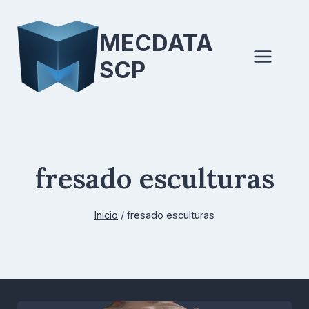
Saltar
al
MECDATA
contenido
SCP
fresado esculturas
Inicio
/
fresado esculturas