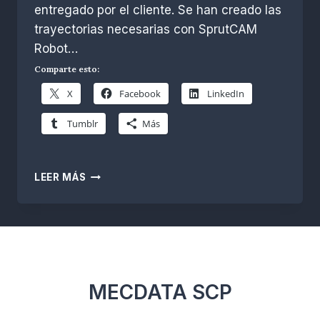
Escobar
entregado por el cliente. Se han creado las
trayectorias necesarias con SprutCAM
Robot…
Comparte esto:
X
Facebook
LinkedIn
Tumblr
Más
FIGURAS
LEER MÁS
MONOS
FRESADAS
CON
SPRUTCAM
ROBOT
MECDATA SCP