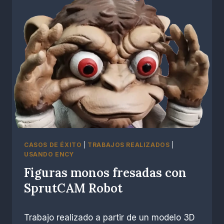
CASOS DE ÉXITO
|
TRABAJOS REALIZADOS
|
USANDO ENCY
Figuras monos fresadas con
SprutCAM Robot
Por
enero 28, 2023
Trabajo realizado a partir de un modelo 3D
R.