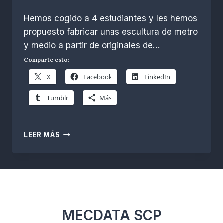
Por
noviembre 30, 2025
Hemos cogido a 4 estudiantes y les hemos
R.
Escobar
propuesto fabricar unas escultura de metro
y medio a partir de originales de…
Comparte esto:
X
Facebook
LinkedIn
Tumblr
Más
APRENDIENDO
LEER MÁS
A
ESCANEAR,
MODELAR
Y
FRESAR
UNA
ESCULTURA
MECDATA SCP