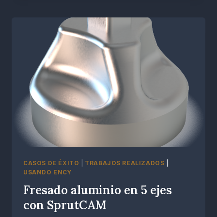
5
EJES
CON
SPRUTCAM
CASOS DE ÉXITO
|
TRABAJOS REALIZADOS
|
USANDO ENCY
Fresado aluminio en 5 ejes
con SprutCAM