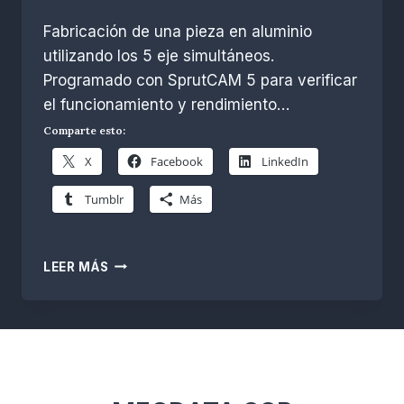
Por
noviembre 26, 2022
Fabricación de una pieza en aluminio
R.
Escobar
utilizando los 5 eje simultáneos.
Programado con SprutCAM 5 para verificar
el funcionamiento y rendimiento…
Comparte esto:
X
Facebook
LinkedIn
Tumblr
Más
FRESADO
LEER MÁS
ALUMINIO
EN
5
EJES
CON
SPRUTCAM