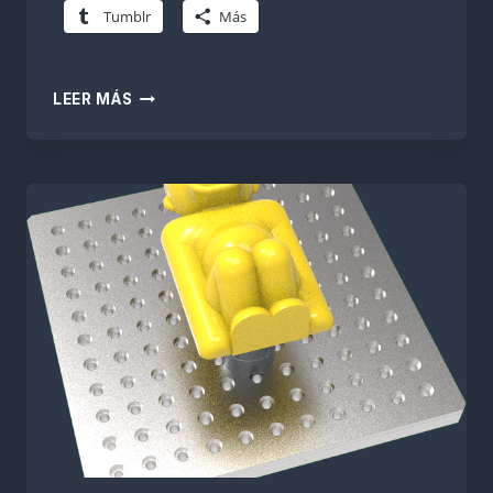
Tumblr
Más
BAÑERA
LEER MÁS
EN
CNC
RIERGE
5
EJES
CON
SPRUTCAM