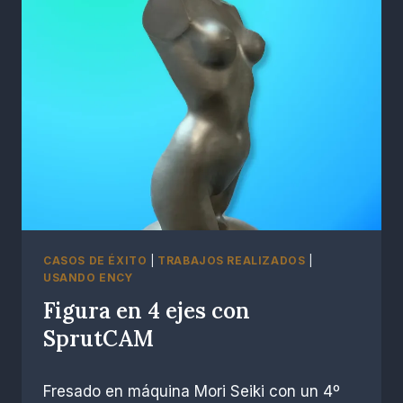
CASOS DE ÉXITO
|
TRABAJOS REALIZADOS
|
USANDO ENCY
Figura en 4 ejes con
SprutCAM
Por
abril 7, 2023
Fresado en máquina Mori Seiki con un 4º
R.