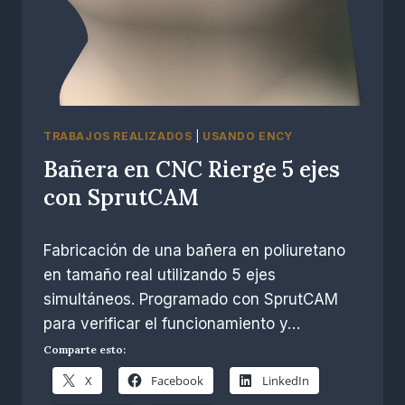
TRABAJOS REALIZADOS
|
USANDO ENCY
Bañera en CNC Rierge 5 ejes
con SprutCAM
Por
marzo 6, 2023
Fabricación de una bañera en poliuretano
R.
Escobar
en tamaño real utilizando 5 ejes
simultáneos. Programado con SprutCAM
para verificar el funcionamiento y…
Comparte esto:
X
Facebook
LinkedIn