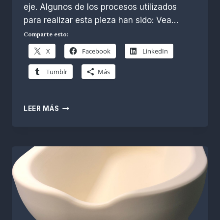
Escobar
eje. Algunos de los procesos utilizados
para realizar esta pieza han sido: Vea…
Comparte esto:
X
Facebook
LinkedIn
Tumblr
Más
FIGURA
LEER MÁS
EN
4
EJES
CON
SPRUTCAM