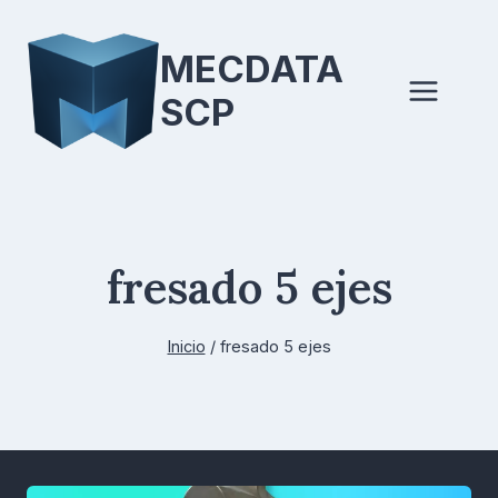
Saltar
al
MECDATA
contenido
SCP
fresado 5 ejes
Inicio
/
fresado 5 ejes