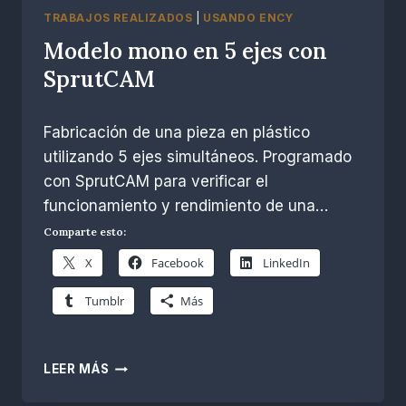
TRABAJOS REALIZADOS
|
USANDO ENCY
Modelo mono en 5 ejes con
SprutCAM
Por
diciembre 10, 2022
Fabricación de una pieza en plástico
R.
Escobar
utilizando 5 ejes simultáneos. Programado
con SprutCAM para verificar el
funcionamiento y rendimiento de una…
Comparte esto:
X
Facebook
LinkedIn
Tumblr
Más
MODELO
LEER MÁS
MONO
EN