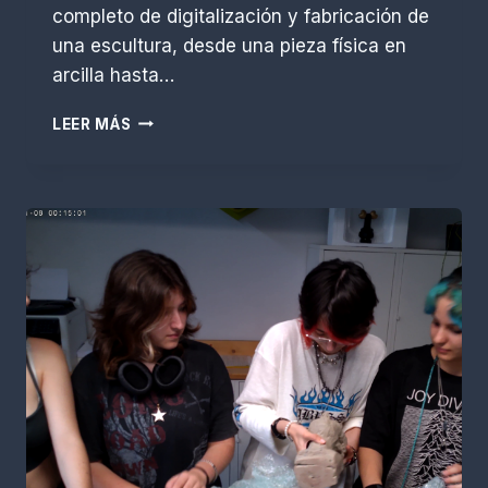
r
completo de digitalización y fabricación de
R
una escultura, desde una pieza física en
.
arcilla hasta…
E
s
F
LEER MÁS
c
A
o
B
b
R
a
I
r
C
A
C
I
Ó
N
E
S
C
U
L
T