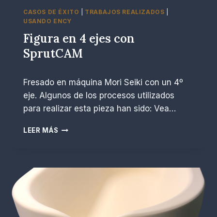
I
CASOS DE ÉXITO
|
TRABAJOS REALIZADOS
|
Ó
USANDO ENCY
N
Figura en 4 ejes con
E
SprutCAM
S
C
U
P
abril 7, 2023
L
Fresado en máquina Mori Seiki con un 4º
o
T
r
eje. Algunos de los procesos utilizados
U
R
para realizar esta pieza han sido: Vea…
R
.
A
E
F
LEER MÁS
D
s
I
E
c
G
L
o
U
A
b
R
E
a
A
S
r
E
C
N
U
4
L