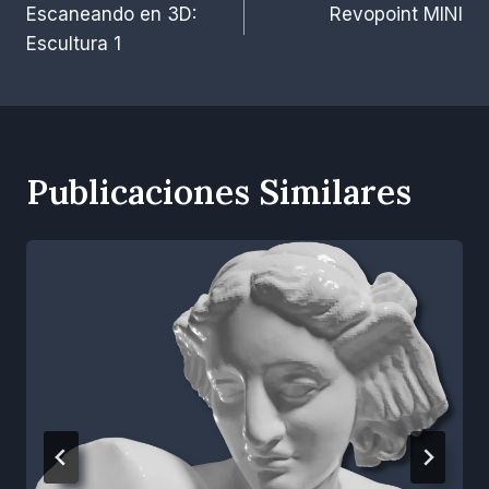
Escaneando en 3D:
Revopoint MINI
de
O
Escultura 1
T
entradas
Publicaciones Similares