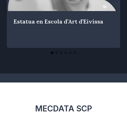
Estatua en Escola d’Art d’Eivissa
Por
mayo 15, 2023
R.
Escobar
MECDATA SCP