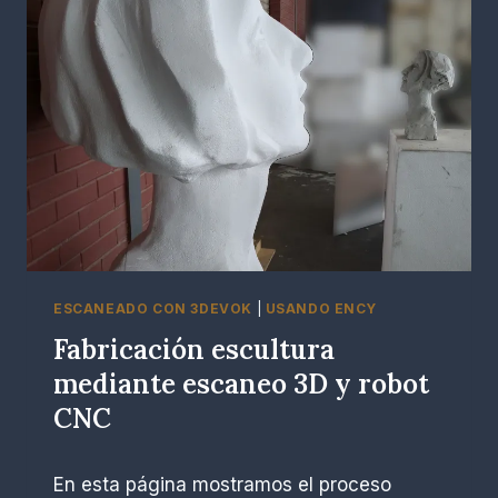
ESCANEADO CON 3DEVOK
|
USANDO ENCY
Fabricación escultura
mediante escaneo 3D y robot
CNC
P
enero 4, 2026
En esta página mostramos el proceso
o