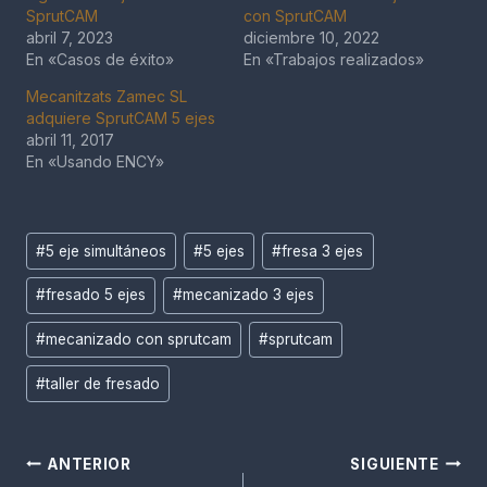
F
SprutCAM
con SprutCAM
R
abril 7, 2023
diciembre 10, 2022
E
En «Casos de éxito»
En «Trabajos realizados»
S
A
Mecanitzats Zamec SL
adquiere SprutCAM 5 ejes
D
abril 11, 2017
A
En «Usando ENCY»
S
C
O
N
Etiquetas
#
5 eje simultáneos
#
5 ejes
#
fresa 3 ejes
S
de
P
#
fresado 5 ejes
#
mecanizado 3 ejes
la
R
U
entrada:
#
mecanizado con sprutcam
#
sprutcam
T
C
#
taller de fresado
A
M
R
Navegación
O
ANTERIOR
SIGUIENTE
B