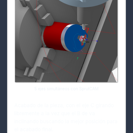
5 ejes simultáneos con SprutCAM
Acabado de la pieza, con el eje C girando
libremente a la vez que el B de va
inclinando buscando la mejor posición para
el acabado final.