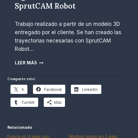
SprutCAM Robot
C
O
N
P
enero 28, 2023
S
Trabajo realizado a partir de un modelo 3D
o
P
r
entregado por el cliente. Se han creado las
R
R
trayectorias necesarias con SprutCAM
U
.
Robot…
T
E
C
s
F
A
LEER MÁS
c
I
M
o
G
b
Comparte esto:
U
a
R
r
X
Facebook
LinkedIn
A
S
Tumblr
Más
M
O
N
O
Relacionado
S
Figura en 4 ejes con
Modelo mono en 5 ejes