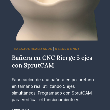
E
T
J
O
E
R
S
A
C
N
O
A
N
T
S
A
P
L
R
TRABAJOS REALIZADOS
|
USANDO ENCY
I
U
A
Bañera en CNC Rierge 5 ejes
T
F
C
con SprutCAM
E
A
R
M
P
marzo 6, 2023
R
Fabricación de una bañera en poliuretano
o
É
r
en tamaño real utilizando 5 ejes
R
simultáneos. Programado con SprutCAM
.
para verificar el funcionamiento y…
E
s
B