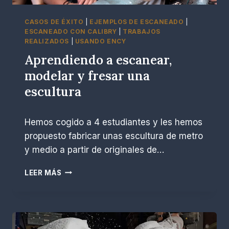
U
R
CASOS DE ÉXITO
|
EJEMPLOS DE ESCANEADO
|
A
ESCANEADO CON CALIBRY
|
TRABAJOS
M
REALIZADOS
|
USANDO ENCY
E
Aprendiendo a escanear,
D
modelar y fresar una
I
A
escultura
N
T
P
noviembre 30, 2025
E
Hemos cogido a 4 estudiantes y les hemos
o
E
r
propuesto fabricar unas escultura de metro
S
R
C
y medio a partir de originales de…
.
A
E
N
A
LEER MÁS
s
E
P
c
O
R
o
3
E
b
D
N
a
Y
D