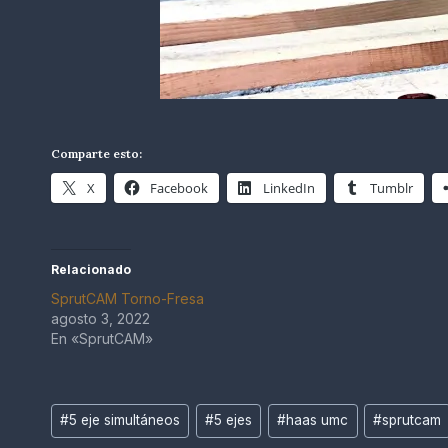
Comparte esto:
X
Facebook
LinkedIn
Tumblr
Relacionado
SprutCAM Torno-Fresa
agosto 3, 2022
En «SprutCAM»
Etiquetas
#
5 eje simultáneos
#
5 ejes
#
haas umc
#
sprutcam
de