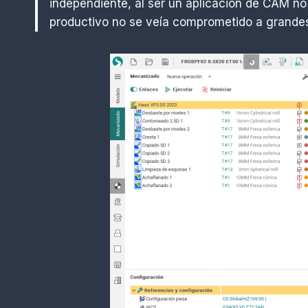
independiente, al ser un aplicación de CAM n
productivo no se veía comprometido a grande