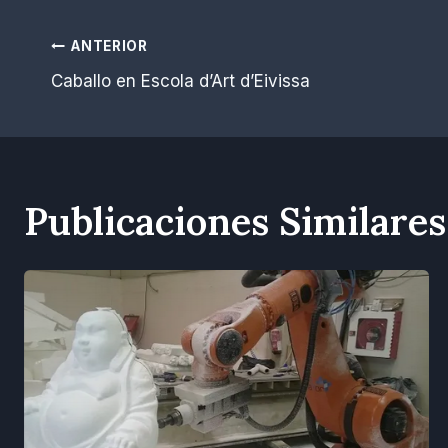
la
Navegación
entrada:
ANTERIOR
Caballo en Escola d’Art d’Eivissa
de
entradas
Publicaciones Similares