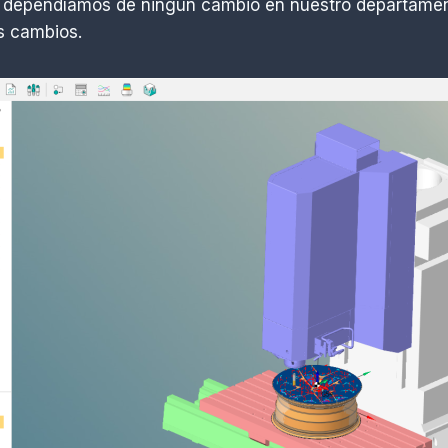
o dependíamos de ningún cambio en nuestro departamen
s cambios.