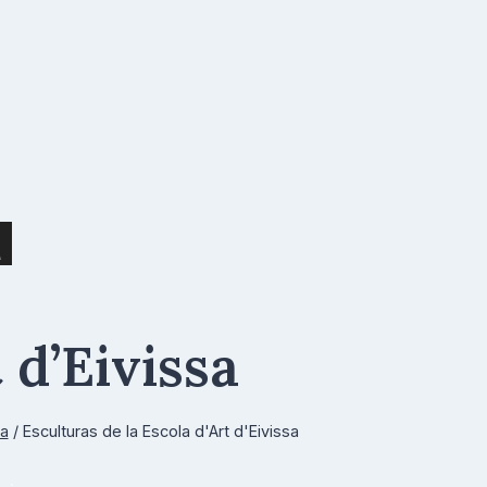
A
 d’Eivissa
sa
/
Esculturas de la Escola d'Art d'Eivissa