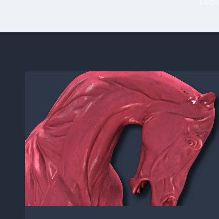
Escul