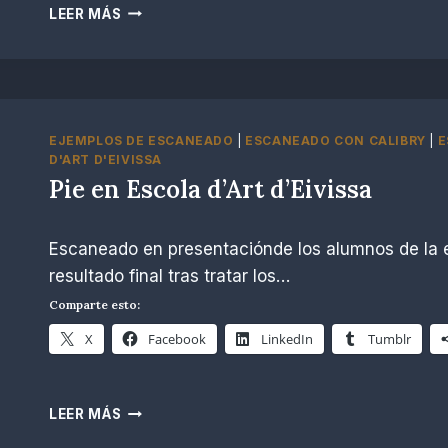
CABALLO
LEER MÁS
EN
ESCOLA
D’ART
D’EIVISSA
EJEMPLOS DE ESCANEADO
|
ESCANEADO CON CALIBRY
|
E
D'ART D'EIVISSA
Pie en Escola d’Art d’Eivissa
Por
mayo 15, 2023
Escaneado en presentaciónde los alumnos de la e
R.
Escobar
resultado final tras tratar los…
Comparte esto:
X
Facebook
LinkedIn
Tumblr
PIE
LEER MÁS
EN