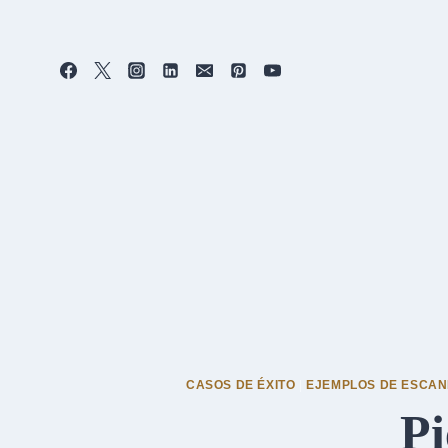
Saltar
al
contenido
CASOS DE ÉXITO
|
EJEMPLOS DE ESCA
Pi