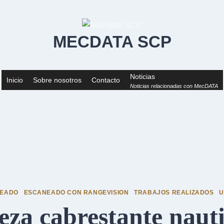
MECDATA SCP
Noticias
Inicio
Sobre nosotros
Contacto
Noticias relacionadas con MecDATA
NEADO
|
ESCANEADO CON RANGEVISION
|
TRABAJOS REALIZADOS
|
U
eza cabrestante naut