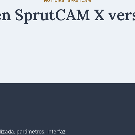
NOTICIAS
|
SPRUTCAM
n SprutCAM X vers
Por
agosto 19, 2022
R.
Escobar
zada: parámetros, interfaz