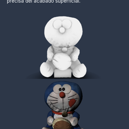
precisa del acabado superficial.