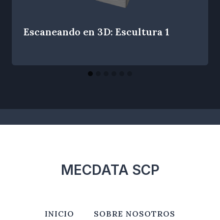
Escaneando en 3D: Escultura 1
Por
noviembre 20, 2022
R.
Escobar
MECDATA SCP
INICIO
SOBRE NOSOTROS