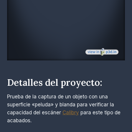
Detalles del proyecto:
Prueba de la captura de un objeto con una
superficie «peluda» y blanda para verificar la
capacidad del escáner
Calibry
para este tipo de
acabados.