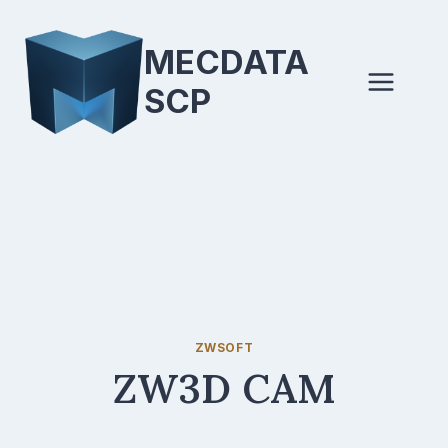
Saltar
al
MECDATA
contenido
SCP
ZWSOFT
ZW3D CAM
Por
agosto 21, 2022