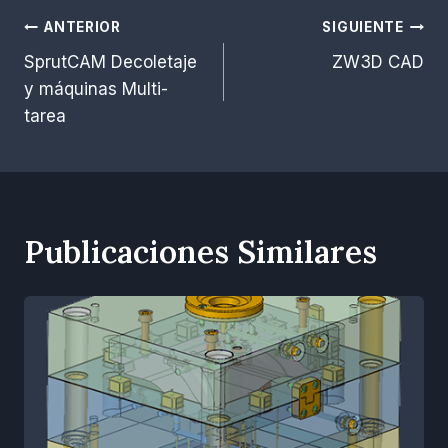
Navegación
ANTERIOR
SIGUIENTE
SprutCAM Decoletaje
ZW3D CAD
de
y máquinas Multi-
entradas
tarea
Publicaciones Similares