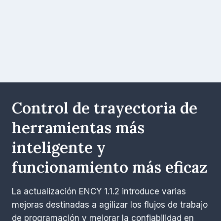
Por
agosto 24, 2025
Esther
López
Control de trayectoria de
herramientas más
inteligente y
funcionamiento más eficaz
La actualización ENCY 1.1.2 introduce varias
mejoras destinadas a agilizar los flujos de trabajo
de programación y mejorar la confiabilidad en