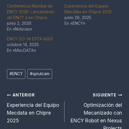
Conferencia Mundial de
Experiencia del Equipo
ENCY 2026: Lanzamiento
Mecdata en Chipre 2025
de ENCY 3 en Chipre
junio 29, 2025
junio 2, 2026
En «ENCY»
En «Noticias»
ENCY 2.O YA ESTÁ AQUÍ
octubre 14, 2025
En «MecDATA»
Etiquetas
#
ENCY
#
sprutcam
de
la
Navegación
entrada:
ANTERIOR
SIGUIENTE
Experiencia del Equipo
Optimización del
de
Mecdata en Chipre
Mecanizado con
entradas
2025
ENCY Robot en Nexus
Projects