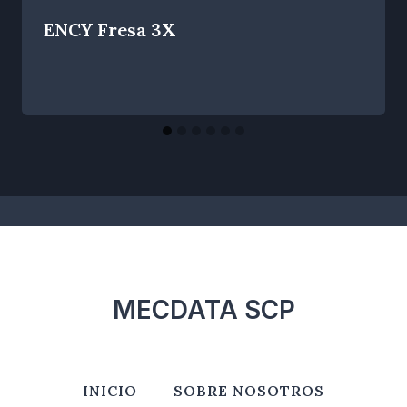
ENCY Fresa 3X
Por
noviembre 26, 2024
R.
Escobar
MECDATA SCP
INICIO
SOBRE NOSOTROS